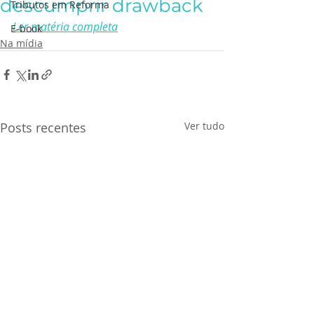
descumprir drawback
Tributos em Reforma
Ler matéria completa
E-book
Na mídia
Posts recentes
Ver tudo