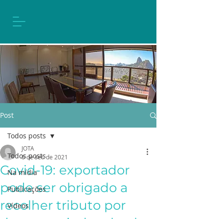
Post
Todos posts
JOTA
Todos posts
6 de set. de 2021
Covid-19: exportador
Na mídia
pode ser obrigado a
Publicações
recolher tributo por
Vídeos