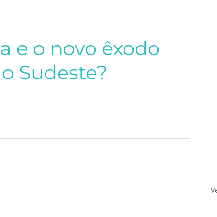
ia e o novo êxodo
ao Sudeste?
V