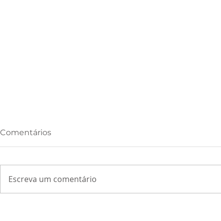
Comentários
Escreva um comentário
Do petróleo às urnas:
Reforma tr
quando choques externos
créditos de