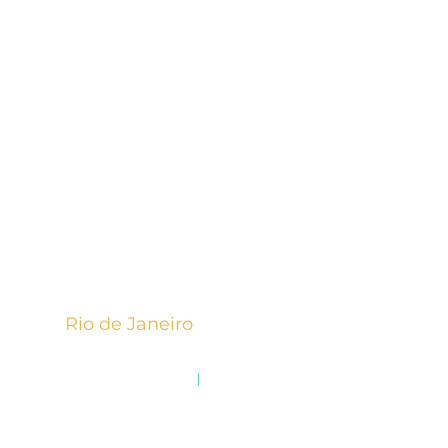
mercado que
esvazia a transação
r incentivado
Rio de Janeiro
+55 21 2210.2474
Praia de Botafogo, 440
|
15º andar
Botafogo, RJ 22250-908