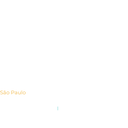
São Paulo
+55 11 3060.3666
Rua Eduardo de Souza Aranha, 387
|
16º andar
Vila Nova Conceição, SP 04543-121