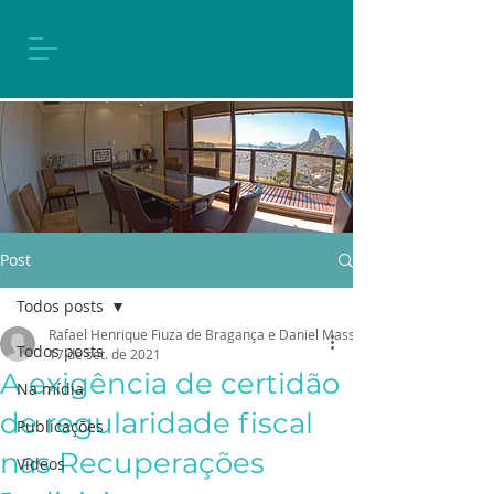
Post
Todos posts
Rafael Henrique Fiuza de Bragança e Daniel Massena Ferreira
Todos posts
17 de set. de 2021
A exigência de certidão
Na mídia
de regularidade fiscal
Publicações
nas Recuperações
Vídeos