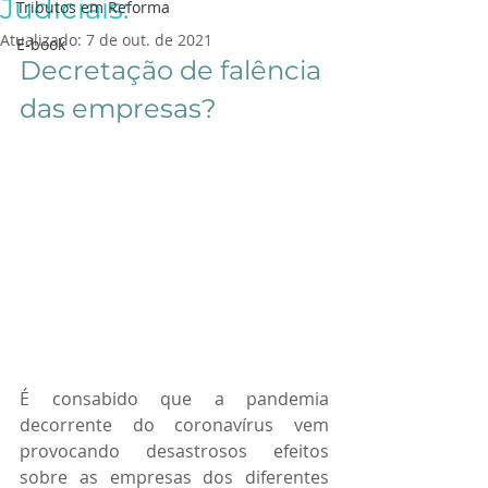
Judiciais:
Tributos em Reforma
Atualizado:
7 de out. de 2021
E-book
Decretação de falência 
das empresas?
É consabido que a pandemia 
decorrente do coronavírus vem 
provocando desastrosos efeitos 
sobre as empresas dos diferentes 