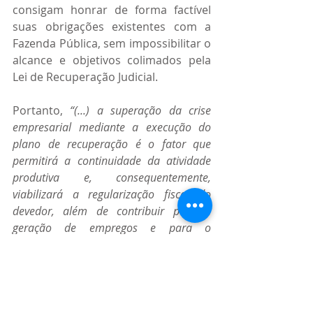
consigam honrar de forma factível 
suas obrigações existentes com a 
Fazenda Pública, sem impossibilitar o 
alcance e objetivos colimados pela 
Lei de Recuperação Judicial.
Portanto, 
“(...) a superação da crise 
empresarial mediante a execução do 
plano de recuperação é o fator que 
permitirá a continuidade da atividade 
produtiva e, consequentemente, 
viabilizará a regularização fiscal do 
devedor, além de contribuir para a 
geração de empregos e para o 
desenvolvimento econômico do País
” 
(REsp nº 1.864.625/SP), razão pela 
qual, mesmo após as inovações 
legislativas, ainda se afigura ilegal a 
exigência da certidão de regularidade 